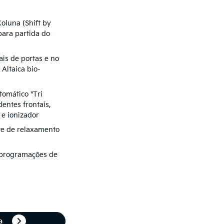
oluna (Shift by
para partida do
ais de portas e no
 Altaica bio-
tomático "Tri
entes frontais,
n e ionizador
te de relaxamento
 programações de
ta