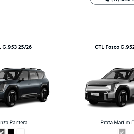
 G.953 25/26
GTL Fosco G.95
inza Pantera
Prata Marfim 