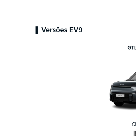
Versões EV9
GTL
C