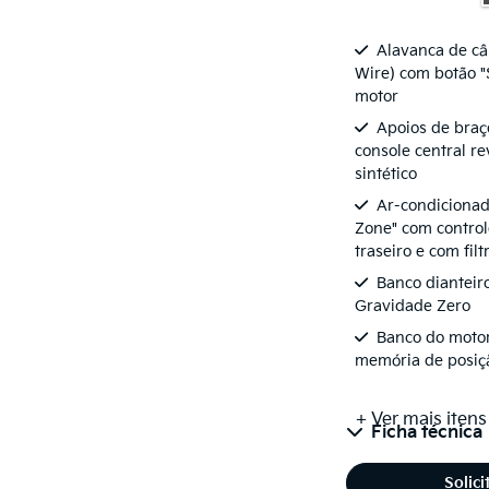
Alavanca de câ
Wire) com botão "
motor
Apoios de braço
console central re
sintético
Ar-condicionado
Zone" com control
traseiro e com fil
Banco dianteir
Gravidade Zero
Banco do moto
memória de posiç
+ Ver mais itens
Ficha técnica
Solic