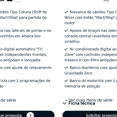
mbio Tipo Coluna (Shift by
Alavanca de câmbio Tipo C
Start/Stop" para partida do
Wire) com botão "Start/Stop" 
motor
s nas laterais de portas e no
Apoios de braços nas later
vestidos em Altaica bio-
console central revestidos em
sintético
 digital automático "Tri
Ar-condicionado digital au
es independentes frontais,
Zone" com controles independ
tro antipólen e ionizador
traseiro e com filtro antipóle
os com ajuste de relaxamento
Banco dianteiros com ajus
Gravidade Zero
rista com 2 programações de
Banco do motorista com 2
ão
memória de posição
 de série
+ Ver mais itens de série
Ficha técnica
itar proposta
Solicitar propos