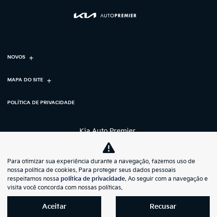
NOVOS
MAPA DO SITE
POLÍTICA DE PRIVACIDADE
Kia Auto Premier
CNPJ: 00.208.817/0002-30
Para otimizar sua experiência durante a navegação, fazemos uso de
nossa política de cookies. Para proteger seus dados pessoais
respeitamos nossa
política de privacidade
. Ao seguir com a navegação e
visita você concorda com nossas políticas.
Aceitar
Recusar
No trânsito, enxergar o outro