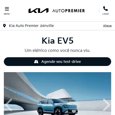
MENU
LIGAR
Kia Auto Premier Joinville
Alterar
Kia
EV5
Um elétrico como você nunca viu.
Agende seu test-drive
Anterior
Próx