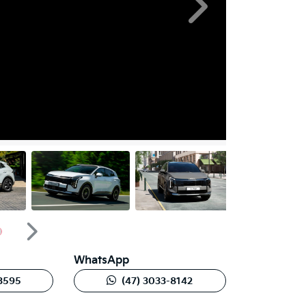
Próximo
Próximo
WhatsApp
-3595
(47) 3033-8142