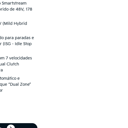
o Smartstream
brido de 48V, 178
 (Mild Hybrid
do para paradas e
 (ISG - Idle Stop
om 7 velocidades
al Clutch
ra
tomático e
toque “Dual Zone”
or