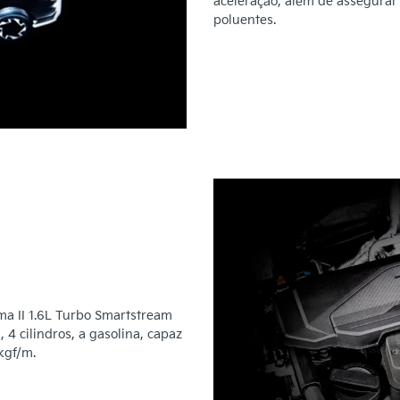
aceleração, além de assegurar
poluentes.
 II 1.6L Turbo Smartstream
4 cilindros, a gasolina, capaz
kgf/m.