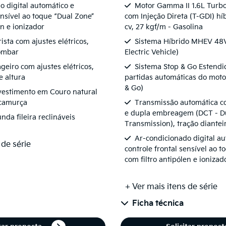
o digital automático e
Motor Gamma II 1.6L Turb
ensível ao toque “Dual Zone”
com Injeção Direta (T-GDI) hí
en e ionizador
cv, 27 kgf/m - Gasolina
sta com ajustes elétricos,
Sistema Híbrido MHEV 48V
lombar
Electric Vehicle)
geiro com ajustes elétricos,
Sistema Stop & Go Estendi
e altura
partidas automáticas do motor
& Go)
vestimento em Couro natural
 camurça
Transmissão automática c
e dupla embreagem (DCT - Du
da fileira reclináveis
Transmission), tração diantei
Ar-condicionado digital au
 de série
controle frontal sensível ao 
com filtro antipólen e ionizad
+ Ver mais itens de série
Ficha técnica