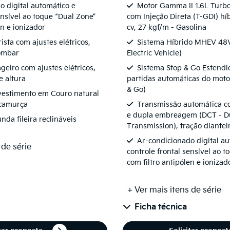
o digital automático e
Motor Gamma II 1.6L Turb
ensível ao toque “Dual Zone”
com Injeção Direta (T-GDI) hí
en e ionizador
cv, 27 kgf/m - Gasolina
sta com ajustes elétricos,
Sistema Híbrido MHEV 48V
lombar
Electric Vehicle)
geiro com ajustes elétricos,
Sistema Stop & Go Estendi
e altura
partidas automáticas do motor
& Go)
vestimento em Couro natural
 camurça
Transmissão automática c
e dupla embreagem (DCT - Du
da fileira reclináveis
Transmission), tração diantei
Ar-condicionado digital au
 de série
controle frontal sensível ao 
com filtro antipólen e ionizad
+ Ver mais itens de série
Ficha técnica