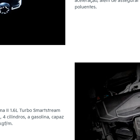
aceleração, além de assegurar
poluentes.
 II 1.6L Turbo Smartstream
4 cilindros, a gasolina, capaz
kgf/m.