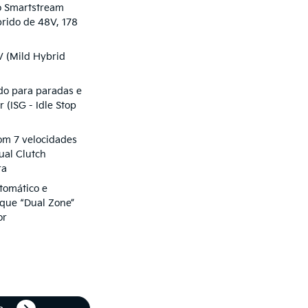
o Smartstream
brido de 48V, 178
 (Mild Hybrid
do para paradas e
 (ISG - Idle Stop
om 7 velocidades
al Clutch
ra
tomático e
toque “Dual Zone”
or