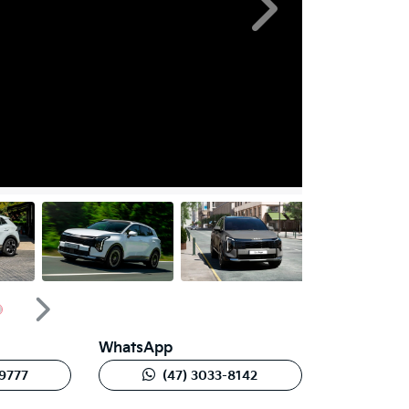
Próximo
Próximo
WhatsApp
-9777
(47) 3033-8142