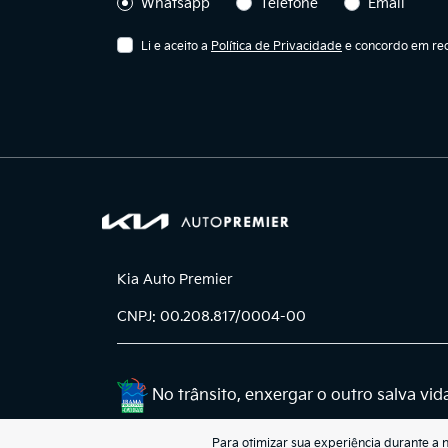
Whatsapp
Telefone
Email
Li e aceito a
Política de Privacidade
e concordo em rec
Kia Auto Premier
CNPJ: 00.208.817/0004-00
No trânsito, enxergar o outro salva vid
Para otimizar sua experiência durante a 