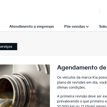
Atendimento a empresas
Pós-vendas
Solu
erviços
Agendamento de 
Os veículos da marca Kia poss
plano de revisões em dia, voc
ótimas condições.
A primeira revisão deve ser e
prevalecendo o que primeiro oc
10.000 km ou 12 (doze) meses,