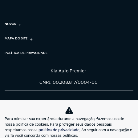
NOVOS
MAPA DO SITE
POLÍTICA DE PRIVACIDADE
Kia Auto Premier
CNPJ: 00.208.817/0004-00
Para otimizar sua experiência durante a navegação, fazemos uso de
No trânsito, enxergar o outro
nossa política de cookies. Para proteger seus dados pessoais
salva vidas.
respeitamos nossa
política de privacidade
. Ao seguir com a navegação e
visita você concorda com nossas políticas.