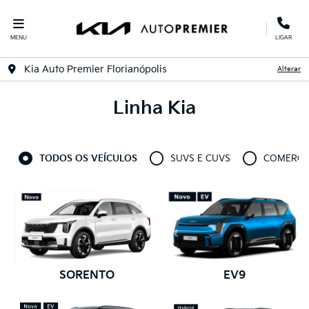
MENU
LIGAR
Kia Auto Premier Florianópolis
Alterar
Linha Kia
TODOS OS VEÍCULOS
SUVS E CUVS
COMERCIA
SORENTO
EV9