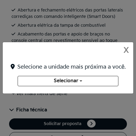
Abertura e fechamento elétricos das portas laterais
corrediças com comando inteligente (Smart Doors)
Abertura elétrica da tampa de combustível
Acabamento das portas e apoio de braços no
console central com revestimento sensível ao toque
X
Ar-condicionado digital automático com comando
sensível ao toque “Tri Zone” com filtro antipólen e
ionizador e controle independente frontal e traseiro
Selecione a unidade mais próxima a você.
Banco do motorista com ajustes elétricos - 12
opções de variação, incluindo 2 para ajuste lombar
Selecionar
+ Ver mais itens de série
Ficha técnica
Solicitar proposta