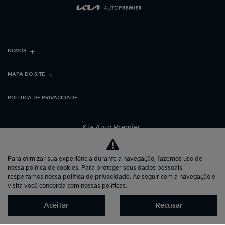
NOVOS
MAPA DO SITE
POLÍTICA DE PRIVACIDADE
Kia Auto Premier
CNPJ: 00.208.817/0001-50
Para otimizar sua experiência durante a navegação, fazemos uso de
nossa política de cookies. Para proteger seus dados pessoais
respeitamos nossa
política de privacidade
. Ao seguir com a navegação e
visita você concorda com nossas políticas.
Aceitar
Recusar
No trânsito, enxergar o outro
salva vidas.