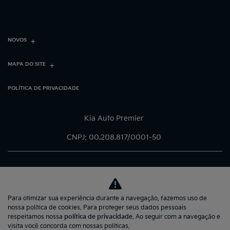
NOVOS
MAPA DO SITE
POLÍTICA DE PRIVACIDADE
Kia Auto Premier
CNPJ: 00.208.817/0001-50
Para otimizar sua experiência durante a navegação, fazemos uso de
No trânsito, enxergar o outro
nossa política de cookies. Para proteger seus dados pessoais
salva vidas.
respeitamos nossa
política de privacidade
. Ao seguir com a navegação e
visita você concorda com nossas políticas.