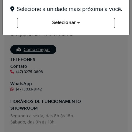
Kia Auto Premier Jaraguá do Sul
Selecione a unidade mais próxima a você.
GERAL
Avenida Prefeito Waldemar Grubba, 1372 - Vila
Selecionar
Baependi
Jaraguá do Sul - Santa Catarina
Como chegar
TELEFONES
Contato
(47) 3275-0808
WhatsApp
(47) 3033-8142
HORÁRIOS DE FUNCIONAMENTO
SHOWROOM
Segunda a sexta, das 8h às 18h.
Sábado, das 9h às 13h.