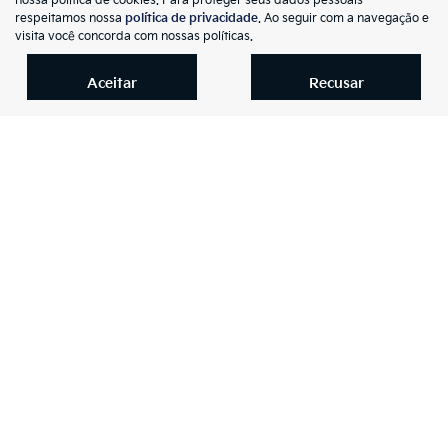
nossa política de cookies. Para proteger seus dados pessoais
mp
respeitamos nossa
política de privacidade
. Ao seguir com a navegação e
Jeep
arti
visita você concorda com nossas políticas.
RENEGADE 1.3 T270 TURBO FLEX SPORT AT6
lhe
Kia Auto Premier Joinville
Aceitar
Recusar
R$ 104.990,00
49.728 km
2022/2023
Mais informações
NOVOS