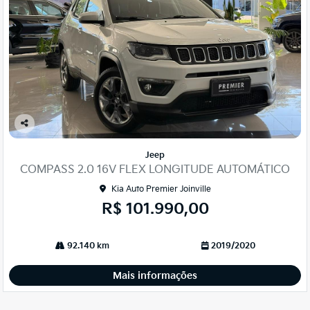
Co
mp
Jeep
arti
COMPASS 2.0 16V FLEX LONGITUDE AUTOMÁTICO
lhe
Kia Auto Premier Joinville
R$ 101.990,00
92.140 km
2019/2020
Mais informações