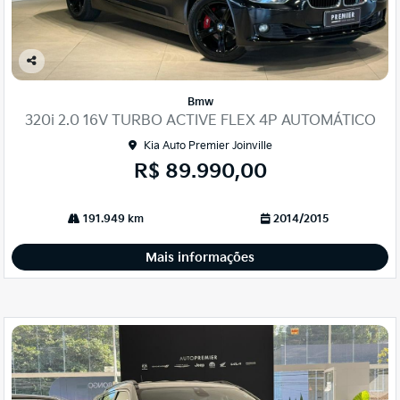
Co
mp
Bmw
arti
320i 2.0 16V TURBO ACTIVE FLEX 4P AUTOMÁTICO
lhe
Kia Auto Premier Joinville
R$ 89.990,00
191.949 km
2014/2015
Mais informações