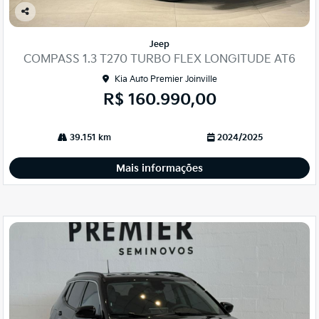
Co
mp
Jeep
arti
COMPASS 1.3 T270 TURBO FLEX LONGITUDE AT6
lhe
Kia Auto Premier Joinville
R$ 160.990,00
39.151 km
2024/2025
Mais informações