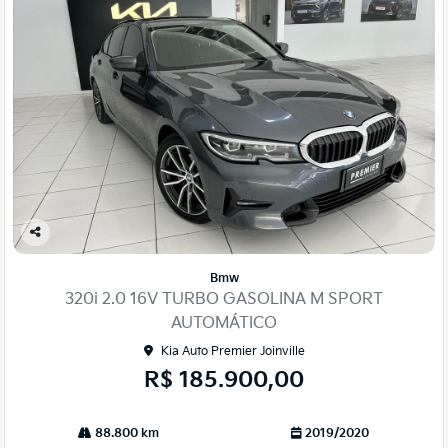
Co
mp
Bmw
arti
320i 2.0 16V TURBO GASOLINA M SPORT
lhe
AUTOMÁTICO
Kia Auto Premier Joinville
R$ 185.900,00
88.800 km
2019/2020