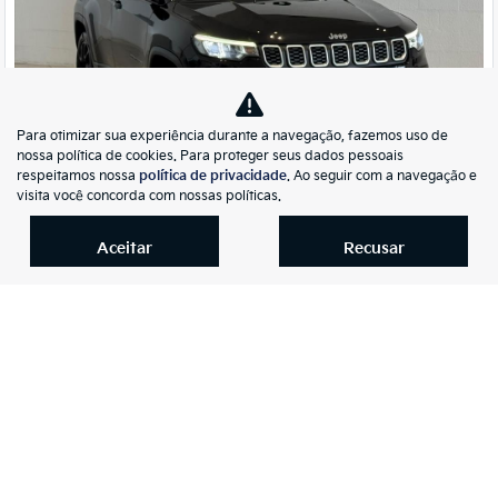
Para otimizar sua experiência durante a navegação, fazemos uso de
nossa política de cookies. Para proteger seus dados pessoais
Co
respeitamos nossa
política de privacidade
. Ao seguir com a navegação e
mp
Jeep
visita você concorda com nossas políticas.
arti
COMPASS 1.3 T270 TURBO FLEX SPORT AT6
lhe
Kia Auto Premier Joinville
Aceitar
Recusar
R$ 146.990,00
19.143 km
2025/2026
Mais informações