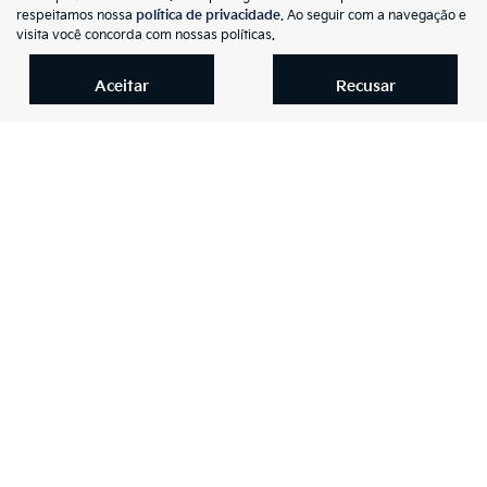
Co
respeitamos nossa
política de privacidade
. Ao seguir com a navegação e
mp
Jeep
visita você concorda com nossas políticas.
arti
COMPASS 1.3 T270 TURBO FLEX LONGITUDE AT6
lhe
Kia Auto Premier Joinville
Aceitar
Recusar
R$ 160.990,00
39.151 km
2024/2025
Mais informações