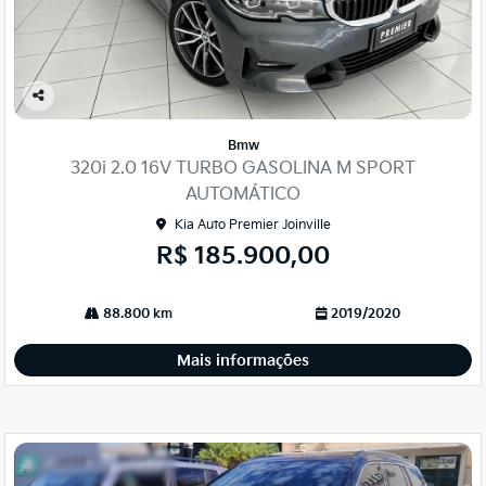
Co
mp
Bmw
arti
320i 2.0 16V TURBO GASOLINA M SPORT
lhe
AUTOMÁTICO
Kia Auto Premier Joinville
R$ 185.900,00
88.800 km
2019/2020
Mais informações