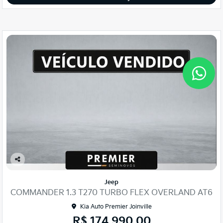
Co
mp
Jeep
arti
COMMANDER 1.3 T270 TURBO FLEX OVERLAND AT6
lhe
Kia Auto Premier Joinville
R$ 174.990,00