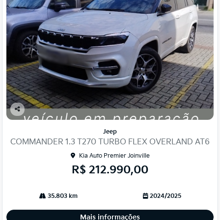
Co
mp
Jeep
arti
COMMANDER 1.3 T270 TURBO FLEX OVERLAND AT6
lhe
Kia Auto Premier Joinville
R$ 212.990,00
35.803 km
2024/2025
Mais informações