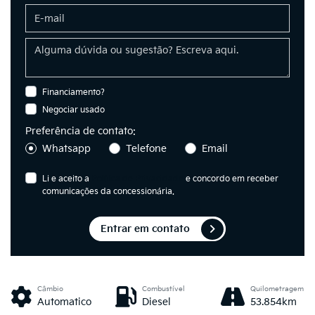
Financiamento?
Negociar usado
Preferência de contato:
Whatsapp
Telefone
Email
Li e aceito a
Política de Privacidade
e concordo em receber
comunicações da concessionária.
Entrar em contato
Câmbio
Combustível
Quilometragem
Automatico
Diesel
53.854km