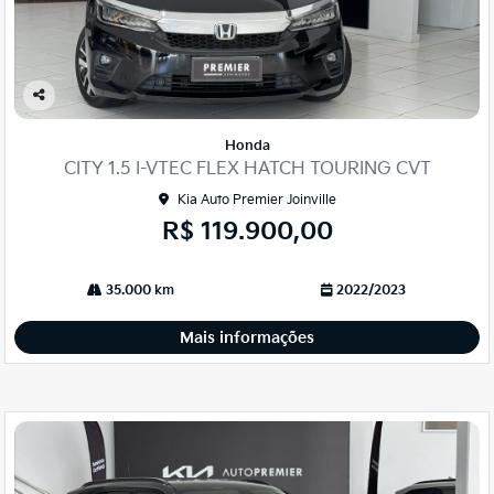
Co
mp
Honda
arti
CITY 1.5 I-VTEC FLEX HATCH TOURING CVT
lhe
Kia Auto Premier Joinville
R$ 119.900,00
35.000 km
2022/2023
Mais informações