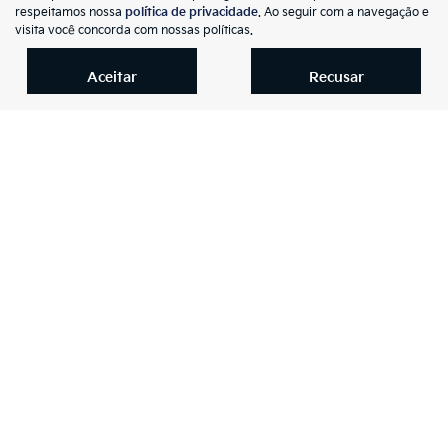
mp
respeitamos nossa
política de privacidade
. Ao seguir com a navegação e
Jeep
arti
visita você concorda com nossas políticas.
COMPASS 2.0 16V FLEX LONGITUDE AUTOMÁTICO
lhe
Kia Auto Premier Joinville
Aceitar
Recusar
R$ 101.990,00
92.140 km
2019/2020
Mais informações
NOVOS