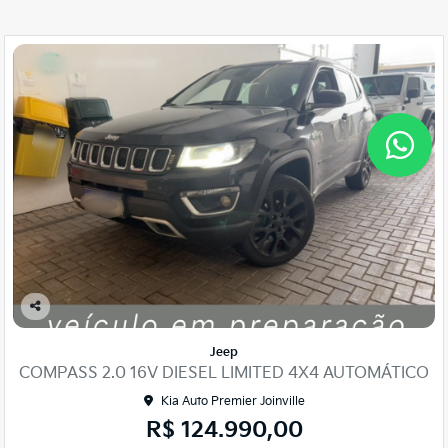
Co
mp
Jeep
arti
COMPASS 2.0 16V DIESEL LIMITED 4X4 AUTOMÁTICO
lhe
Kia Auto Premier Joinville
R$ 124.990,00