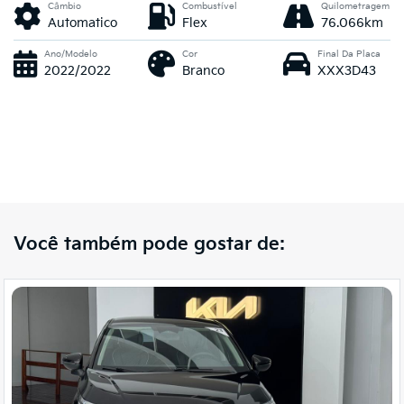
Câmbio
Combustível
Quilometragem
Automatico
Flex
76.066km
Ano/Modelo
Cor
Final Da Placa
2022/2022
Branco
XXX3D43
Você também pode gostar de: