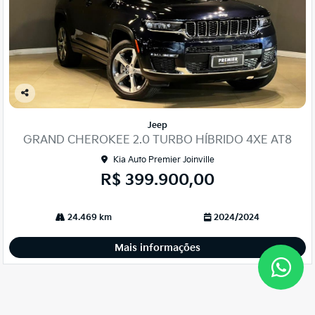
Co
mp
Jeep
arti
GRAND CHEROKEE 2.0 TURBO HÍBRIDO 4XE AT8
lhe
Kia Auto Premier Joinville
R$ 399.900,00
24.469 km
2024/2024
Mais informações