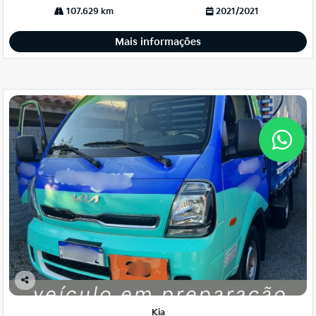
107.629 km
2021/2021
Mais informações
Co
mp
Kia