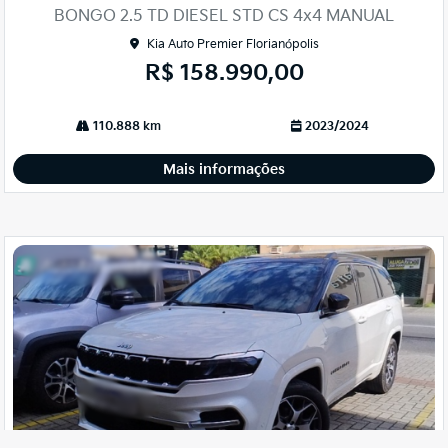
arti
BONGO 2.5 TD DIESEL STD CS 4x4 MANUAL
lhe
Kia Auto Premier Florianópolis
R$ 158.990,00
110.888 km
2023/2024
Mais informações