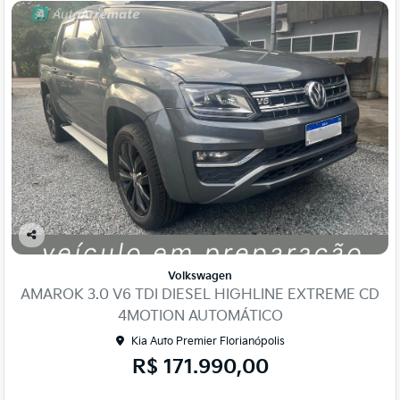
Co
mp
Volkswagen
arti
AMAROK 3.0 V6 TDI DIESEL HIGHLINE EXTREME CD
lhe
4MOTION AUTOMÁTICO
Kia Auto Premier Florianópolis
R$ 171.990,00