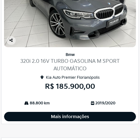
Co
mp
Bmw
arti
320i 2.0 16V TURBO GASOLINA M SPORT
lhe
AUTOMÁTICO
Kia Auto Premier Florianópolis
R$ 185.900,00
88.800 km
2019/2020
Mais informações