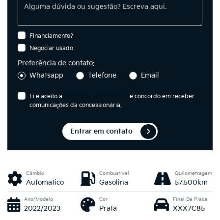
Financiamento?
Negociar usado
Preferência de contato:
Whatsapp
Telefone
Email
Li e aceito a
Política de Privacidade
e concordo em receber
comunicações da concessionária.
Entrar em contato
Câmbio
Combustível
Quilometragem
Automatico
Gasolina
57.500km
Ano/Modelo
Cor
Final Da Placa
2022/2023
Prata
XXX7C85