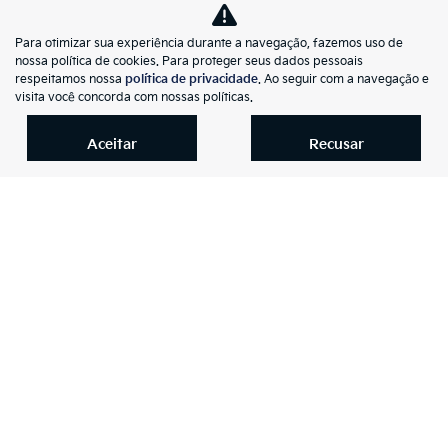
Para otimizar sua experiência durante a navegação, fazemos uso de
nossa política de cookies. Para proteger seus dados pessoais
Co
respeitamos nossa
política de privacidade
. Ao seguir com a navegação e
mp
visita você concorda com nossas políticas.
Jeep
arti
COMMANDER 1.3 T270 TURBO FLEX OVERLAND AT6
lhe
Aceitar
Recusar
Kia Auto Premier Florianópolis
R$ 212.990,00
35.803 km
2024/2025
Mais informações