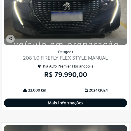
Co
mp
Peugeot
arti
208 1.0 FIREFLY FLEX STYLE MANUAL
lhe
Kia Auto Premier Florianópolis
R$ 79.990,00
22.000 km
2024/2024
Mais informações