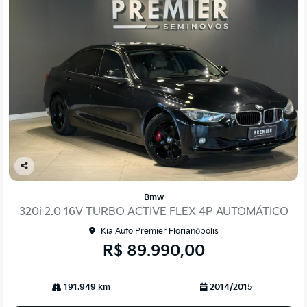
Co
mp
Bmw
arti
320i 2.0 16V TURBO ACTIVE FLEX 4P AUTOMÁTICO
lhe
Kia Auto Premier Florianópolis
R$ 89.990,00
191.949 km
2014/2015