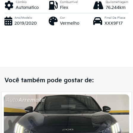
Câmbio
Combustível
Quilometragem
Automatico
Flex
76.244km
Ano/Modelo
Cor
Final Da Placa
2019/2020
Vermelho
XXX9F17
Você também pode gostar de: