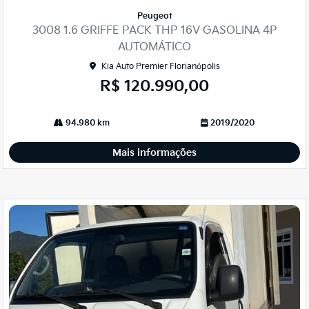
mp
Peugeot
arti
3008 1.6 GRIFFE PACK THP 16V GASOLINA 4P
lhe
AUTOMÁTICO
Kia Auto Premier Florianópolis
R$ 120.990,00
94.980 km
2019/2020
Mais informações