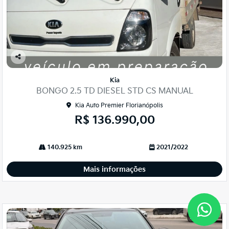
Co
mp
Kia
arti
BONGO 2.5 TD DIESEL STD CS MANUAL
lhe
Kia Auto Premier Florianópolis
R$ 136.990,00
140.925 km
2021/2022
Mais informações