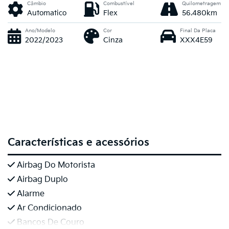
Câmbio
Combustível
Quilometragem
Automatico
Flex
56.480km
Ano/Modelo
Cor
Final Da Placa
2022/2023
Cinza
XXX4E59
Características e acessórios
Airbag Do Motorista
Airbag Duplo
Alarme
Ar Condicionado
Bancos De Couro