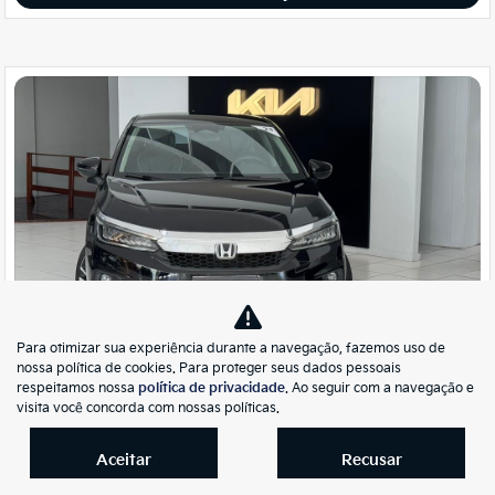
Co
Para otimizar sua experiência durante a navegação, fazemos uso de
mp
Honda
nossa política de cookies. Para proteger seus dados pessoais
arti
CITY 1.5 I-VTEC FLEX HATCH TOURING CVT
respeitamos nossa
política de privacidade
. Ao seguir com a navegação e
lhe
visita você concorda com nossas políticas.
Kia Auto Premier Florianópolis
R$ 119.900,00
Aceitar
Recusar