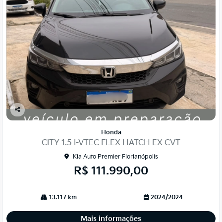
Co
mp
Honda
arti
CITY 1.5 I-VTEC FLEX HATCH EX CVT
lhe
Kia Auto Premier Florianópolis
R$ 111.990,00
13.117 km
2024/2024
Mais informações