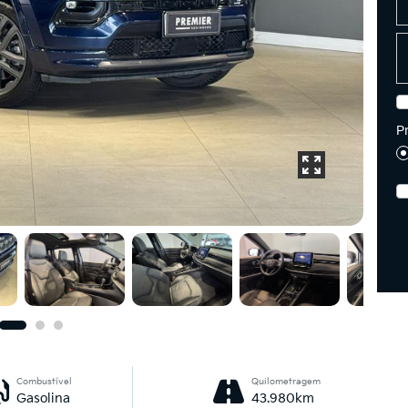
P
Combustível
Quilometragem
Gasolina
43.980km