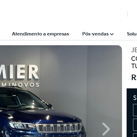
Atendimento a empresas
Pós-vendas
Solu
J
C
T
R
S
Next