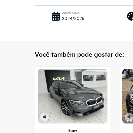
Ano/Modelo
2024/2025
Você também pode gostar de:
Co
Co
mp
mp
Bmw