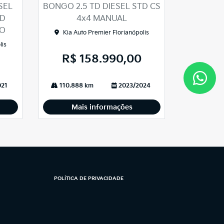
arti
SEL
BONGO 2.5 TD DIESEL STD CS
lhe
CD
4x4 MANUAL
CO
Kia Auto Premier Florianópolis
lis
R$ 158.990,00
021
110.888 km
2023/2024
Mais informações
POLÍTICA DE PRIVACIDADE