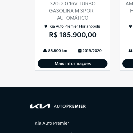
arti
arti
320i 2.0 16V TURBO
AM
lhe
lhe
GASOLINA M SPORT
H
AUTOMÁTICO
Kia Auto Premier Florianópolis
R$ 185.900,00
88.800 km
2019/2020
Mais informações
Kia Auto Premier