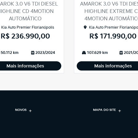
arti
AROK 3.0 V6 TDI DIESEL
AMAROK 3.0 V6 TDI DIE
lhe
IGHLINE CD 4MOTION
HIGHLINE EXTREME 
AUTOMÁTICO
4MOTION AUTOMÁTI
Kia Auto Premier Florianópolis
Kia Auto Premier Florianópo
R$ 236.990,00
R$ 171.990,00
50.112 km
2023/2024
107.629 km
2021/2
Mais informações
Mais informações
NOVOS
MAPA DO SITE