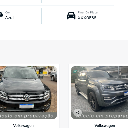
Cor
Final Da Placa
Azul
XXX0E85
Co
mp
Volkswagen
Volkswagen