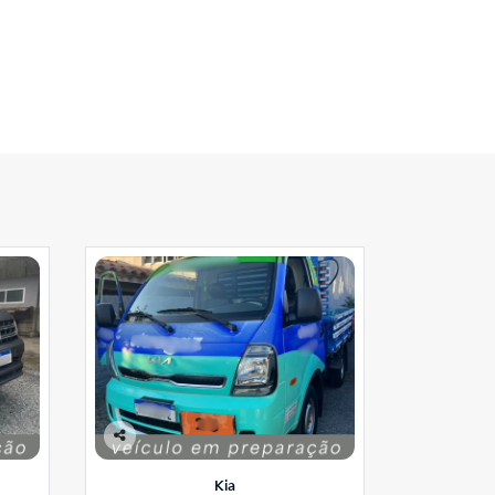
Co
mp
Kia