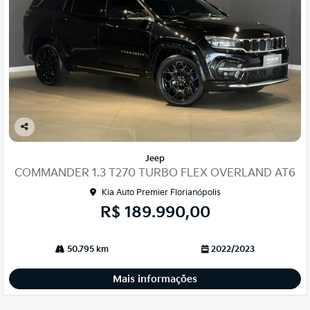
Co
mp
Jeep
arti
COMMANDER 1.3 T270 TURBO FLEX OVERLAND AT6
lhe
Kia Auto Premier Florianópolis
R$ 189.990,00
50.795 km
2022/2023
Mais informações