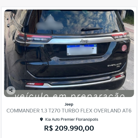
Co
mp
Jeep
arti
COMMANDER 1.3 T270 TURBO FLEX OVERLAND AT6
lhe
Kia Auto Premier Florianópolis
R$ 209.990,00