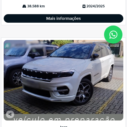
38.588 km
2024/2025
Mais informações
Co
mp