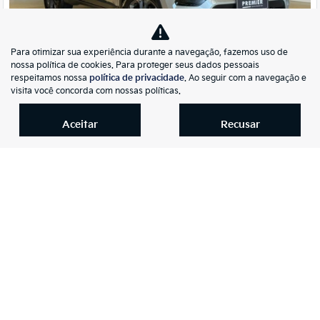
Para otimizar sua experiência durante a navegação, fazemos uso de
Co
nossa política de cookies. Para proteger seus dados pessoais
mp
respeitamos nossa
política de privacidade
. Ao seguir com a navegação e
Jeep
arti
visita você concorda com nossas políticas.
COMPASS 1.3 T270 TURBO FLEX LONGITUDE AT6
lhe
Kia Auto Premier Florianópolis
Aceitar
Recusar
R$ 160.990,00
57.294 km
2024/2025
Mais informações