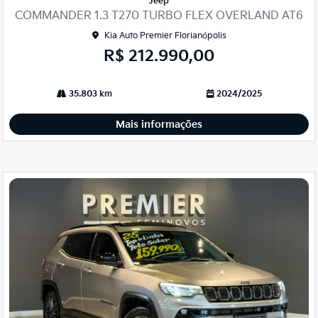
Jeep
arti
COMMANDER 1.3 T270 TURBO FLEX OVERLAND AT6
lhe
Kia Auto Premier Florianópolis
R$ 212.990,00
35.803 km
2024/2025
Mais informações