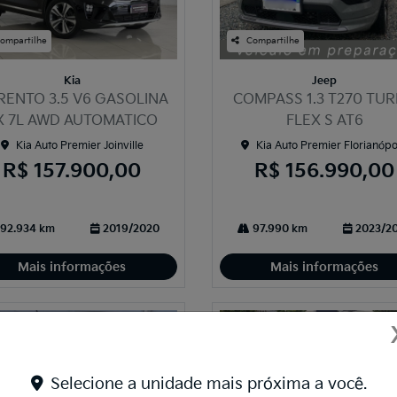
ompartilhe
Compartilhe
Kia
Jeep
RENTO 3.5 V6 GASOLINA
COMPASS 1.3 T270 TU
X 7L AWD AUTOMATICO
FLEX S AT6
Kia Auto Premier Joinville
Kia Auto Premier Florianópo
R$ 157.900,00
R$ 156.990,00
92.934 km
2019/2020
97.990 km
2023/2
Mais informações
Mais informações
Selecione a unidade mais próxima a você.