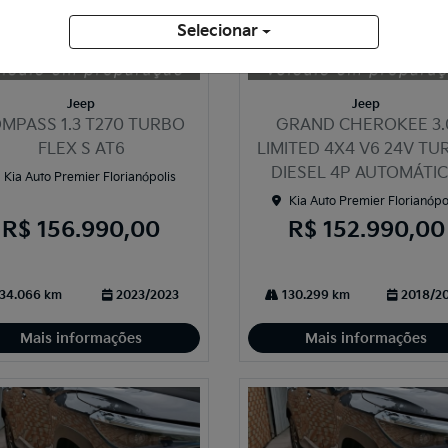
Selecionar
ompartilhe
Compartilhe
Jeep
Jeep
MPASS 1.3 T270 TURBO
GRAND CHEROKEE 3.
FLEX S AT6
LIMITED 4X4 V6 24V T
DIESEL 4P AUTOMÁTI
Kia Auto Premier Florianópolis
Kia Auto Premier Florianópo
R$ 156.990,00
R$ 152.990,00
34.066 km
2023/2023
130.299 km
2018/2
Mais informações
Mais informações