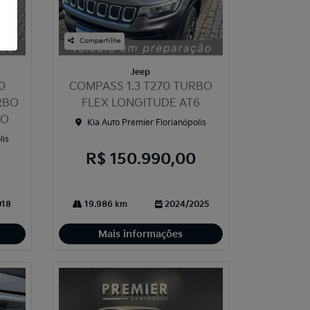
Compartilhe
Jeep
0
COMPASS 1.3 T270 TURBO
URBO
FLEX LONGITUDE AT6
CO
Kia Auto Premier Florianópolis
lis
R$ 150.990,00
018
19.986 km
2024/2025
Mais informações