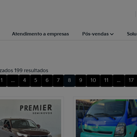
Atendimento a empresas
Pós-vendas
Solu
izados 199 resultados
1
...
4
5
6
7
8
9
10
11
...
17