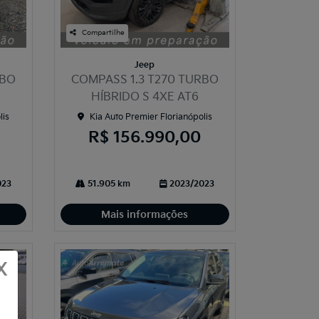
Compartilhe
Jeep
RBO
COMPASS 1.3 T270 TURBO
HÍBRIDO S 4XE AT6
lis
Kia Auto Premier Florianópolis
R$ 156.990,00
023
51.905 km
2023/2023
Mais informações
X