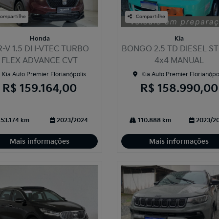
ompartilhe
Compartilhe
Honda
Kia
-V 1.5 DI I-VTEC TURBO
BONGO 2.5 TD DIESEL ST
FLEX ADVANCE CVT
4x4 MANUAL
Kia Auto Premier Florianópolis
Kia Auto Premier Florianópo
R$ 159.164,00
R$ 158.990,00
53.174 km
2023/2024
110.888 km
2023/2
Mais informações
Mais informações