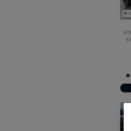
C
SO
E